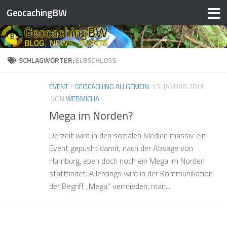
GeocachingBW
❅
❅
❅
Zum Inhalt springen
❅
❅
❅
❅
❅
❅
SCHLAGWÖRTER:
ELBSCHLOSS
❅
EVENT
/
GEOCACHING ALLGEMEIN
13. JANUAR 2016
VON
WEBMICHA
Mega im Norden?
❅
Derzeit wird in den sozialen Medien massiv ein
❅
❅
Event gepusht damit, nach der Absage von
Hamburg, eben doch noch ein Mega im Norden
❅
stattfindet. Allerdings wird in der Kommunikation
der Begriff „Mega“ vermieden, man...
❅
❅
❅