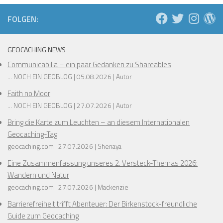
❅
FOLGEN:
❅
❅
GEOCACHING NEWS
❅
❅
Communicabilia – ein paar Gedanken zu Shareables
... NOCH EIN GEOBLOG
05.08.2026
Autor
❅
Faith no Moor
❅
❅
... NOCH EIN GEOBLOG
27.07.2026
Autor
Bring die Karte zum Leuchten – an diesem Internationalen
❅
❅
Geocaching-Tag
geocaching.com
27.07.2026
Shenaya
❅
Eine Zusammenfassung unseres 2. Versteck-Themas 2026:
❅
❅
Wandern und Natur
geocaching.com
27.07.2026
Mackenzie
Barrierefreiheit trifft Abenteuer: Der Birkenstock-freundliche
Guide zum Geocaching