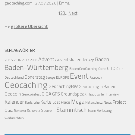
geocaching.com
27.07.2026
Emma
1
2
3
…
Next
–>
größere Übersicht
SCHLAGWÖRTER
Advent
Baden
Adventskalender
2015
2016
2017
2018
App
Baden-Württemberg
CITO
BadenGeoCaching
Coin
Cache
Event
Dönerstag
Deutschland
EUROPE
Europa
Facebook
Geocaching
GeocachingBW
Geocaching in Baden
Geocoin
GIGA
GPS
Groundspeak
Geocoinfest
Headquarter
Interview
Mega
Kalender
Karte
Project
Lost Place
Karlsruhe
News
Naturschutz
Stammtisch
Quiz
Schweiz
Souvenir
Team
Verlosung
Reviewer
Weihnachten