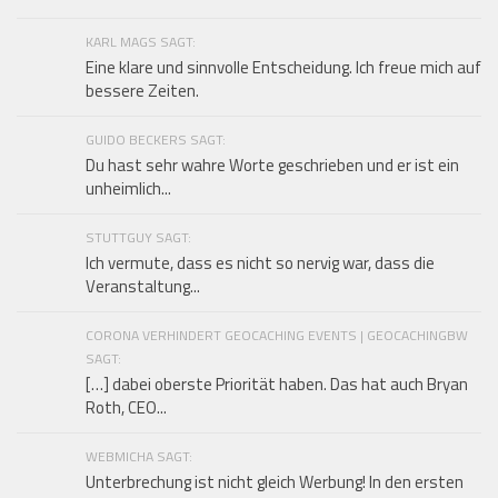
KARL MAGS SAGT:
Eine klare und sinnvolle Entscheidung. Ich freue mich auf
bessere Zeiten.
GUIDO BECKERS SAGT:
Du hast sehr wahre Worte geschrieben und er ist ein
unheimlich...
STUTTGUY SAGT:
Ich vermute, dass es nicht so nervig war, dass die
Veranstaltung...
CORONA VERHINDERT GEOCACHING EVENTS | GEOCACHINGBW
SAGT:
[…] dabei oberste Priorität haben. Das hat auch Bryan
Roth, CEO...
WEBMICHA SAGT:
Unterbrechung ist nicht gleich Werbung! In den ersten