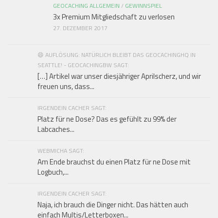
GEOCACHING ALLGEMEIN
/
GEWINNSPIEL
3x Premium Mitgliedschaft zu verlosen
27. DEZEMBER 2017
😄 AUFLÖSUNG: NATÜRLICH BLEIBT DAS GEOCACHINGHQ IN
SEATTLE! - GEOCACHINGBW SAGT:
[…] Artikel war unser diesjähriger Aprilscherz, und wir
freuen uns, dass...
IRGENDEIN CACHER SAGT:
Platz für ne Dose? Das es gefühlt zu 99% der
Labcaches...
WEBMICHA SAGT:
Am Ende brauchst du einen Platz für ne Dose mit
Logbuch,...
IRGENDEIN CACHER SAGT:
Naja, ich brauch die Dinger nicht. Das hätten auch
einfach Multis/Letterboxen...