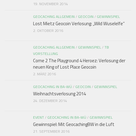
19. NOVEMBER 2014
GEOCACHING ALLGEMEIN
/
GEOCOIN
/
GEWINNSPIEL
Lost Mietz Geocoin Verlosung: „Wild Wuselelfe“
2. OKTOBER 2016
GEOCACHING ALLGEMEIN
/
GEWINNSPIEL
/
TB
VORSTELLUNG
Come 2 The Playground 4 Heroez: Verlosung der
neuen King of Lost Place Geocoin
2. MÄRZ 2016
GEOCACHING IN BA-WÜ
/
GEOCOIN
/
GEWINNSPIEL
Weihnachtsverlosung 2014
24. DEZEMBER 2014
EVENT
/
GEOCACHING IN BA-WÜ
/
GEWINNSPIEL
Gewinnspiel: Mit GeocachingBW in die Luft
21. SEPTEMBER 2016