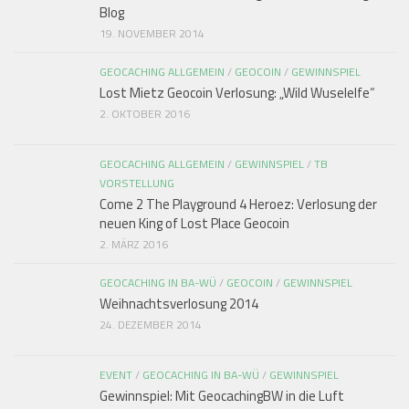
Blog
19. NOVEMBER 2014
GEOCACHING ALLGEMEIN
/
GEOCOIN
/
GEWINNSPIEL
Lost Mietz Geocoin Verlosung: „Wild Wuselelfe“
2. OKTOBER 2016
GEOCACHING ALLGEMEIN
/
GEWINNSPIEL
/
TB
VORSTELLUNG
Come 2 The Playground 4 Heroez: Verlosung der
neuen King of Lost Place Geocoin
2. MÄRZ 2016
GEOCACHING IN BA-WÜ
/
GEOCOIN
/
GEWINNSPIEL
Weihnachtsverlosung 2014
24. DEZEMBER 2014
EVENT
/
GEOCACHING IN BA-WÜ
/
GEWINNSPIEL
Gewinnspiel: Mit GeocachingBW in die Luft