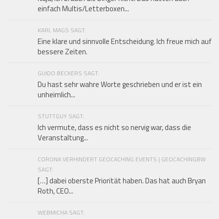
einfach Multis/Letterboxen...
KARL MAGS SAGT:
Eine klare und sinnvolle Entscheidung. Ich freue mich auf
bessere Zeiten.
GUIDO BECKERS SAGT:
Du hast sehr wahre Worte geschrieben und er ist ein
unheimlich...
STUTTGUY SAGT:
Ich vermute, dass es nicht so nervig war, dass die
Veranstaltung...
CORONA VERHINDERT GEOCACHING EVENTS | GEOCACHINGBW
SAGT:
[…] dabei oberste Priorität haben. Das hat auch Bryan
Roth, CEO...
WEBMICHA SAGT: