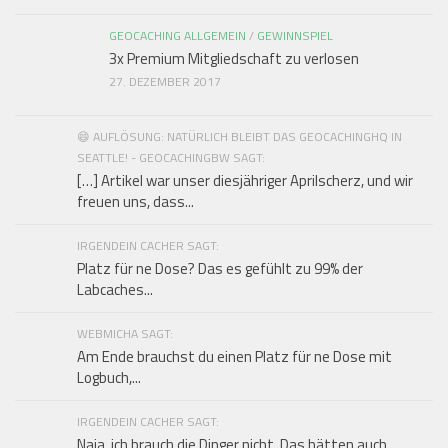
GEOCACHING ALLGEMEIN
/
GEWINNSPIEL
3x Premium Mitgliedschaft zu verlosen
27. DEZEMBER 2017
😄 AUFLÖSUNG: NATÜRLICH BLEIBT DAS GEOCACHINGHQ IN
SEATTLE! - GEOCACHINGBW SAGT:
[…] Artikel war unser diesjähriger Aprilscherz, und wir
freuen uns, dass...
IRGENDEIN CACHER SAGT:
Platz für ne Dose? Das es gefühlt zu 99% der
Labcaches...
WEBMICHA SAGT:
Am Ende brauchst du einen Platz für ne Dose mit
Logbuch,...
IRGENDEIN CACHER SAGT:
Naja, ich brauch die Dinger nicht. Das hätten auch