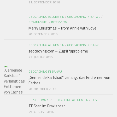
21. SEPTEMBER 2016
GEOCACHING ALLGEMEIN
/
GEOCACHING IN BA-WÜ
/
GEWINNSPIEL
/
INTERVIEW
Merry Christmas – from Annie with Love
20. DEZEMBER 2015
GEOCACHING ALLGEMEIN
/
GEOCACHING IN BA-WÜ
geocaching.com – Zugriffsprobleme
22. JANUAR 2015
GEOCACHING IN BA-WÜ
„Gemeinde Karlsbad“ verlangt das Entfernen von
Caches
20. OKTOBER 2013
GC SOFTWARE
/
GEOCACHING ALLGEMEIN
/
TEST
TBScan im Praxistest
29. AUGUST 2016