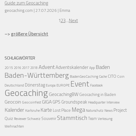
Guide zum Geocaching
geocaching.com
27.07.2026
Emma
1
2
3
…
Next
–>
größere Übersicht
SCHLAGWÖRTER
Advent
Baden
Adventskalender
2015
2016
2017
2018
App
Baden-Württemberg
CITO
BadenGeoCaching
Coin
Cache
Event
Dönerstag
Deutschland
EUROPE
Europa
Facebook
Geocaching
GeocachingBW
Geocaching in Baden
Geocoin
GIGA
GPS
Groundspeak
Geocoinfest
Headquarter
Interview
Mega
Kalender
Karte
Project
Lost Place
Karlsruhe
News
Naturschutz
Stammtisch
Quiz
Schweiz
Souvenir
Team
Verlosung
Reviewer
Weihnachten