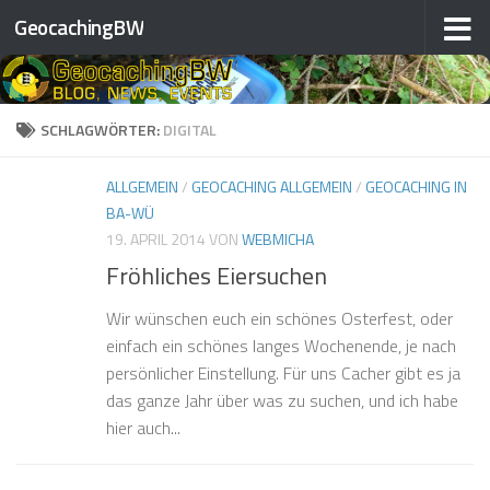
GeocachingBW
Zum Inhalt springen
SCHLAGWÖRTER:
DIGITAL
ALLGEMEIN
/
GEOCACHING ALLGEMEIN
/
GEOCACHING IN
BA-WÜ
19. APRIL 2014
VON
WEBMICHA
Fröhliches Eiersuchen
Wir wünschen euch ein schönes Osterfest, oder
einfach ein schönes langes Wochenende, je nach
persönlicher Einstellung. Für uns Cacher gibt es ja
das ganze Jahr über was zu suchen, und ich habe
hier auch...