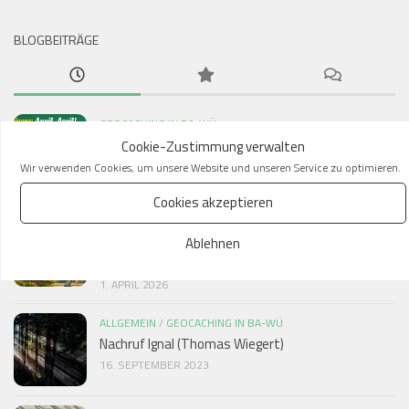
BLOGBEITRÄGE
GEOCACHING IN BA-WÜ
Cookie-Zustimmung verwalten
Auflösung: Natürlich bleibt das GeocachingHQ in
Wir verwenden Cookies, um unsere Website und unseren Service zu optimieren.
Seattle!
2. APRIL 2026
Cookies akzeptieren
GEOCACHING IN BA-WÜ
Ablehnen
GeocachingHQ zieht nach Stuttgart –
Nachhaltigkeit als neuer Kurs
1. APRIL 2026
ALLGEMEIN
/
GEOCACHING IN BA-WÜ
Nachruf Ignal (Thomas Wiegert)
16. SEPTEMBER 2023