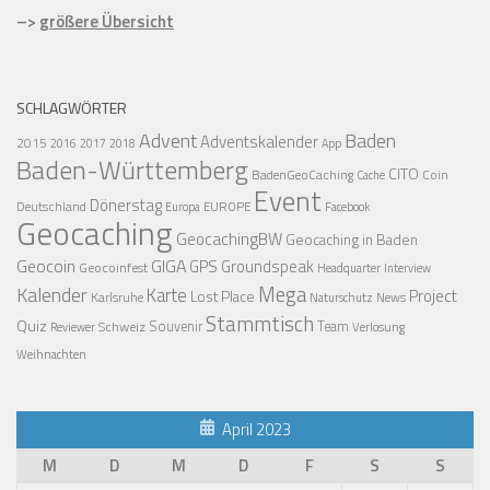
–>
größere Übersicht
SCHLAGWÖRTER
Advent
Baden
Adventskalender
2015
2016
2017
2018
App
Baden-Württemberg
CITO
BadenGeoCaching
Coin
Cache
Event
Dönerstag
Deutschland
EUROPE
Europa
Facebook
Geocaching
GeocachingBW
Geocaching in Baden
Geocoin
GIGA
GPS
Groundspeak
Geocoinfest
Headquarter
Interview
Mega
Kalender
Karte
Project
Lost Place
Karlsruhe
News
Naturschutz
Stammtisch
Quiz
Schweiz
Souvenir
Team
Verlosung
Reviewer
Weihnachten
April 2023
M
D
M
D
F
S
S