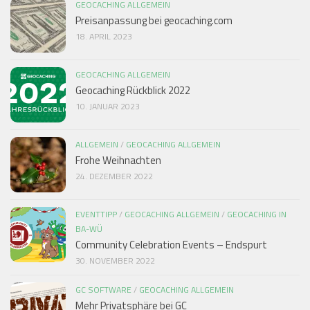
GEOCACHING ALLGEMEIN
Preisanpassung bei geocaching.com
18. APRIL 2023
GEOCACHING ALLGEMEIN
Geocaching Rückblick 2022
10. JANUAR 2023
ALLGEMEIN
/
GEOCACHING ALLGEMEIN
Frohe Weihnachten
24. DEZEMBER 2022
EVENTTIPP
/
GEOCACHING ALLGEMEIN
/
GEOCACHING IN
BA-WÜ
Community Celebration Events – Endspurt
30. NOVEMBER 2022
GC SOFTWARE
/
GEOCACHING ALLGEMEIN
Mehr Privatsphäre bei GC