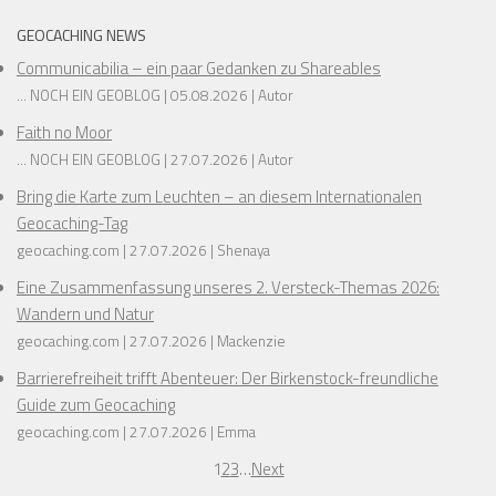
❅
❅
❅
GEOCACHING NEWS
❅
Communicabilia – ein paar Gedanken zu Shareables
... NOCH EIN GEOBLOG
05.08.2026
Autor
❅
Faith no Moor
❅
❅
... NOCH EIN GEOBLOG
27.07.2026
Autor
❅
❅
❅
❅
Bring die Karte zum Leuchten – an diesem Internationalen
Geocaching-Tag
❅
geocaching.com
27.07.2026
Shenaya
Eine Zusammenfassung unseres 2. Versteck-Themas 2026:
❅
Wandern und Natur
❅
geocaching.com
27.07.2026
Mackenzie
Barrierefreiheit trifft Abenteuer: Der Birkenstock-freundliche
❅
Guide zum Geocaching
geocaching.com
27.07.2026
Emma
1
2
3
…
Next