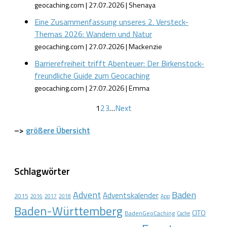
geocaching.com
27.07.2026
Shenaya
Eine Zusammenfassung unseres 2. Versteck-
Themas 2026: Wandern und Natur
geocaching.com
27.07.2026
Mackenzie
Barrierefreiheit trifft Abenteuer: Der Birkenstock-
freundliche Guide zum Geocaching
geocaching.com
27.07.2026
Emma
1
2
3
…
Next
–>
größere Übersicht
Schlagwörter
Advent
Baden
Adventskalender
2015
2016
2017
2018
App
Baden-Württemberg
CITO
BadenGeoCaching
Cache