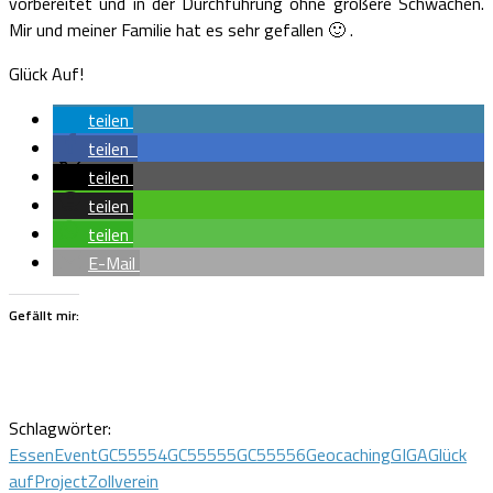
vorbereitet und in der Durchführung ohne größere Schwächen.
Mir und meiner Familie hat es sehr gefallen 🙂 .
Glück Auf!
teilen
teilen
teilen
teilen
teilen
E-Mail
Gefällt mir:
Schlagwörter:
Essen
Event
GC55554
GC55555
GC55556
Geocaching
GIGA
Glück
auf
Project
Zollverein