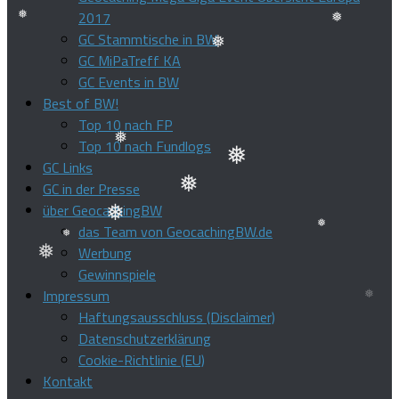
❅
❅
2017
GC Stammtische in BW
❅
GC MiPaTreff KA
❅
GC Events in BW
Best of BW!
Top 10 nach FP
Top 10 nach Fundlogs
GC Links
❅
❅
GC in der Presse
über GeocachingBW
❅
das Team von GeocachingBW.de
❅
Werbung
❅
Gewinnspiele
❅
❅
Impressum
Haftungsausschluss (Disclaimer)
Datenschutzerklärung
Cookie-Richtlinie (EU)
Kontakt